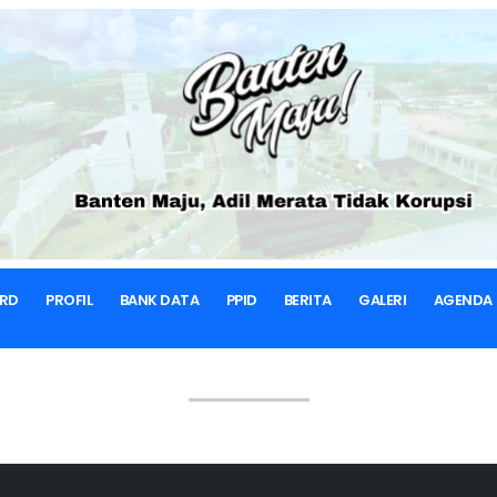
BERANDA
GALERI FOTO
Index Galeri
RD
PROFIL
BANK DATA
PPID
BERITA
GALERI
AGENDA
GALERI FOTO