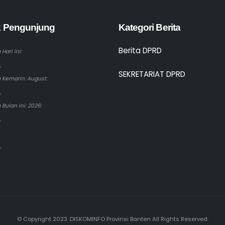
ik Pengunjung
Kategori Berita
Berita DPRD
Hari ini:
.
SEKRETARIAT DPRD
 Kemarin: August:
.
Bulan ini: 2026:
.
.
© Copyright 2023. DISKOMINFO Provinsi Banten All Rights Reserved.