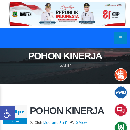
BERANDA
POHON KINERJA
POHON KINERJA
SAKIP
POHON KINERJA
25 Apr
2024
Oleh
Maulana Sarif
0 View