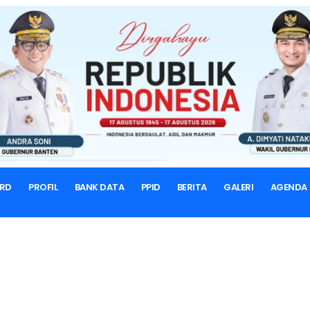
BERANDA
CASCADING
CASCADING
SAKIP
RD
PROFIL
BANK DATA
PPID
BERITA
GALERI
AGENDA