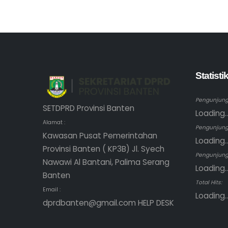
Statist
Pengunjung 
SETDPRD Provinsi Banten
Loading..
Alamat :
Pengunjung
Kawasan Pusat Pemerintahan
Loading..
Provinsi Banten ( KP3B) Jl. Syech
Pengunjung 
Nawawi Al Bantani, Palima Serang
Loading..
Banten
Total Hits:
Email :
Loading..
dprdbanten@gmail.com HELP DESK