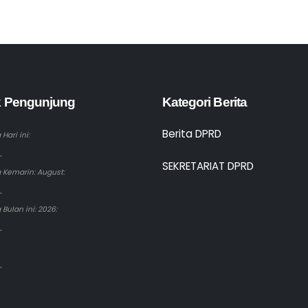
ik Pengunjung
Kategori Berita
Berita DPRD
Hari ini:
.
SEKRETARIAT DPRD
 Kemarin: August:
.
Bulan ini: 2026:
.
.