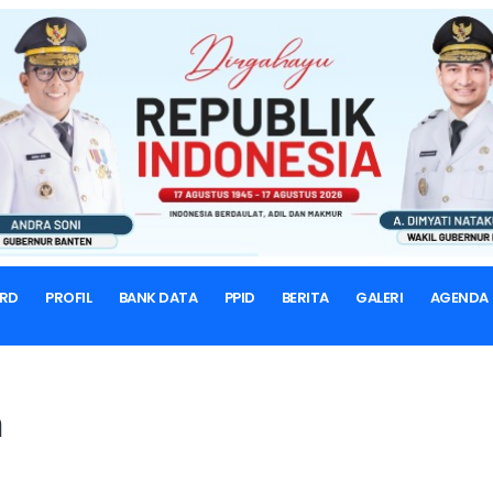
BERANDA
SUB PERLENGKAPAN
Sub Perlengkapan
Bagian Umum
RD
PROFIL
BANK DATA
PPID
BERITA
GALERI
AGENDA
n