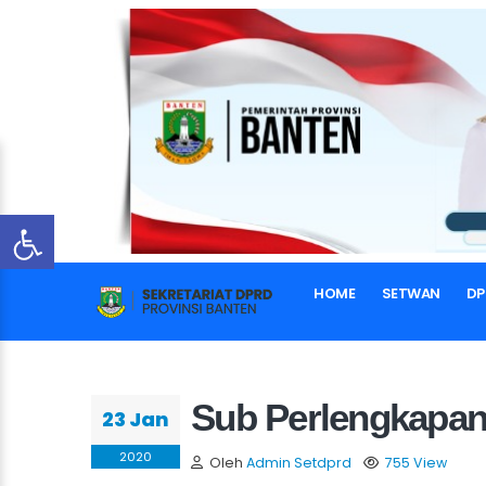
HOME
SETWAN
DP
Sub Perlengkapa
23 Jan
2020
Oleh
Admin Setdprd
755 View