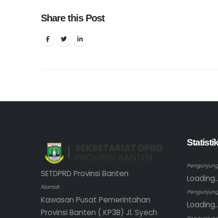
Share this Post
Statist
Pengunjung 
SETDPRD Provinsi Banten
Loading..
Alamat :
Pengunjung
Kawasan Pusat Pemerintahan
Loading..
Provinsi Banten ( KP3B) Jl. Syech