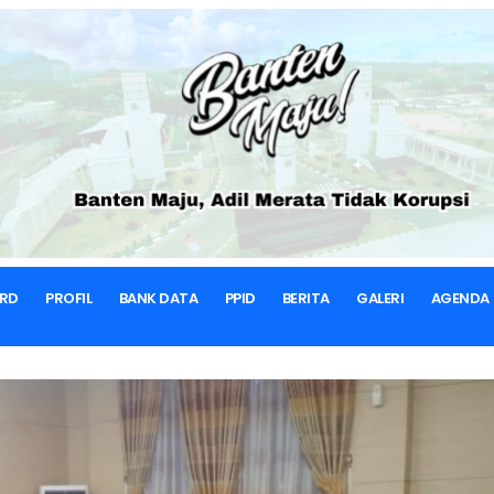
BERANDA
BERITA & ARTIKEL
SEKRETARIAT DPRD
RD
PROFIL
BANK DATA
PPID
BERITA
GALERI
AGENDA