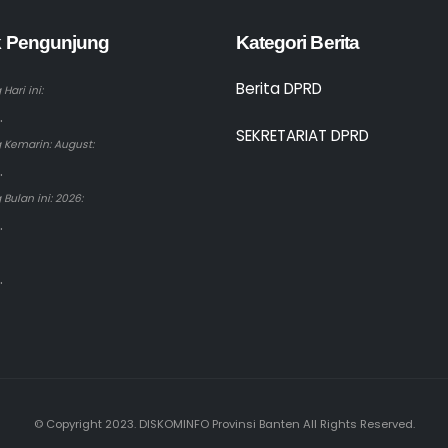
ik Pengunjung
Kategori Berita
Berita DPRD
Hari ini:
.
SEKRETARIAT DPRD
 Kemarin: August:
.
Bulan ini: 2026:
.
.
© Copyright 2023. DISKOMINFO Provinsi Banten All Rights Reserved.