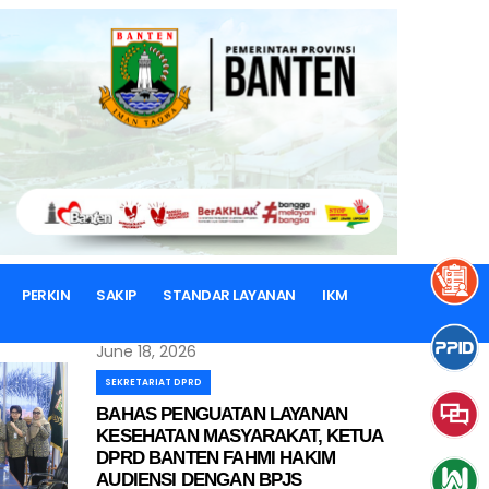
June 16, 2026
SEKRETARIAT DPRD
Ketua DPRD Banten Hadiri
Penandatanganan MoU Penguatan
SDM Vokasi dan Pelindungan Pekerja
Migran di Cilegon
PERKIN
SAKIP
STANDAR LAYANAN
IKM
June 18, 2026
SEKRETARIAT DPRD
BAHAS PENGUATAN LAYANAN
KESEHATAN MASYARAKAT, KETUA
DPRD BANTEN FAHMI HAKIM
AUDIENSI DENGAN BPJS