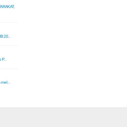
ARAKAT,
 20...
P...
mel...