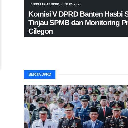
SEKRETARIAT DPRD, JUNE 12, 2026
Komisi V DPRD Banten Hasbi S
Tinjau SPMB dan Monitoring Pr
Cilegon
Anggota Komisi V DPRD Provinsi Banten Hasbi Sidik m
dalam kegiatan monitoring pelaksanaan Sistem Pene
2026/2027 di SMAN 1 Kota..
BERITA DPRD