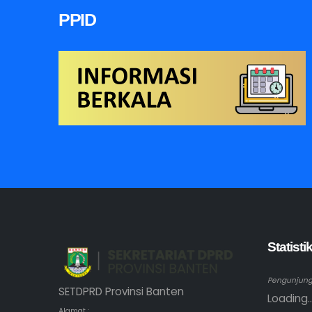
PPID
Statist
Pengunjung 
SETDPRD Provinsi Banten
Loading..
Alamat :