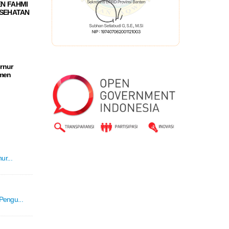
N FAHMI
ESEHATAN
rnur
tmen
r...
engu...