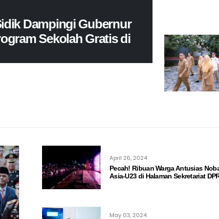
idik Dampingi Gubernur
ogram Sekolah Gratis di
endampingi Gubernur Banten Andra Soni
rimaan Murid Baru (SPMB) Tahun Ajaran
April 26, 2024
Pecah! Ribuan Warga Antusias Noba
Asia-U23 di Halaman Sekretariat D
May 03, 2024