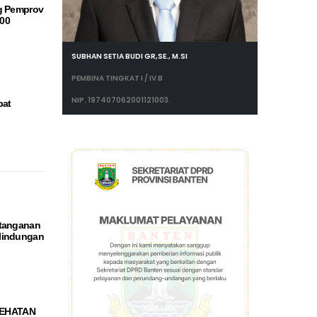
g Pemprov
00
SUBHAN SETIA BUDI GR,SE., M.SI
PEMBINA TINGKAT I / IV B
NIP. 197407062001121003.
pat
atanganan
lindungan
SEHATAN