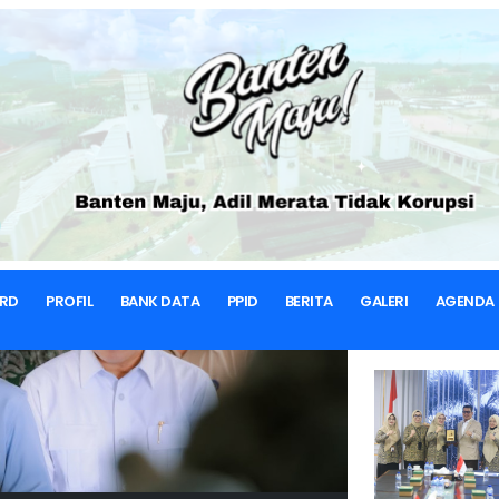
RD
PROFIL
BANK DATA
PPID
BERITA
GALERI
AGENDA