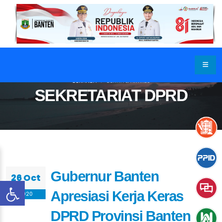
BERANDA
BERITA & ARTIKEL
SEKRETARIAT DPRD
Gubernur Banten
26 Oct
Apresiasi Kerja Keras
2020
DPRD Provinsi Banten